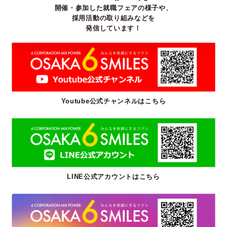
確認を行うことを含む）
開催・参加した就職フェアの様子や、
3.ユーザーが利用中のサービスの新機能、更新情報、
採用活動の取り組みなどを
キャンペーン等及び当団体が提供する他のサービス
発信しています！
の案内のメールを送付するため
4.メンテナンス、重要なお知らせなど必要に応じたご
連絡のため
5.利用規約に違反したユーザーや、不正・不当な目的
でサービスを利用しようとするユーザーの特定を
し、ご利用をお断りするため
Youtube公式チャンネルはこちら
6.上記の利用目的に付随する目的
第4条（利用目的の変更）
1.当団体は、利用目的が変更前と関連性を有すると合
理的に認められる場合に限り、個人情報の利用目的
LINE公式アカウントはこちら
を変更するものとします。
2.利用目的の変更を行った場合には、変更後の目的に
ついて、当団体所定の方法により、ユーザーに通知
し、または本ウェブサイト上に公表するものとしま