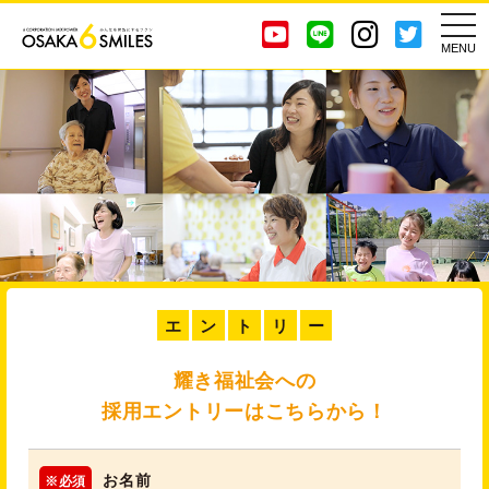
togg
navi
エ
ン
ト
リ
ー
耀き福祉会への
採用エントリーはこちらから！
お名前
※必須