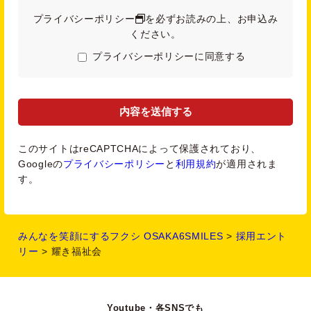
別できる情報及び容貌、指紋、声紋にかかるデータ、
プライバシーポリシー
を必ずお読みの上、お申込み
及び健康保険証の保険者番号などの当該情報単体から
ください。
特定の個人を識別できる情報（個人識別情報）を指し
プライバシーポリシーに同意する
ます。
第2条（個人情報の収集方法）
当団体は、ユーザーが採用エントリーをする際に氏
名、生年月日、電話番号、メールアドレスなどの個人
このサイトはreCAPTCHAによって保護されており、
情報をお尋ねすることがあります。また、ユーザーと
Googleの
プライバシーポリシー
と
利用規約
が適用されま
提携先などとの間でなされたユーザーの個人情報を,
す。
当団体の提携先（情報提供元、広告主、広告配信先な
どを含みます。以下、｢提携先｣といいます。）などか
ら収集することがあります。
みんなを笑顔にするフクシ OSAKA6SMILES
>
採用エント
リー
>
耀き福祉会
第3条（個人情報を収集・利用する目的）
1.当団体サービスの提供・運営のため
2.ユーザーからのお問い合わせに回答するため（本人
Youtube・各SNSでも